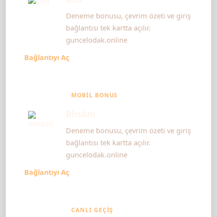
Deneme bonusu, çevrim özeti ve giriş
bağlantısı tek kartta açılır.
guncelodak.online
Bağlantıyı Aç
MOBIL BONUS
Bhsbm
Deneme bonusu, çevrim özeti ve giriş
bağlantısı tek kartta açılır.
guncelodak.online
Bağlantıyı Aç
CANLI GEÇIŞ