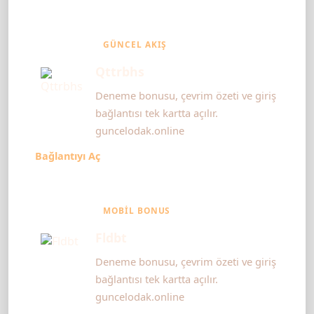
GÜNCEL AKIŞ
Qttrbhs
Deneme bonusu, çevrim özeti ve giriş
bağlantısı tek kartta açılır.
guncelodak.online
Bağlantıyı Aç
MOBIL BONUS
Fldbt
Deneme bonusu, çevrim özeti ve giriş
bağlantısı tek kartta açılır.
guncelodak.online