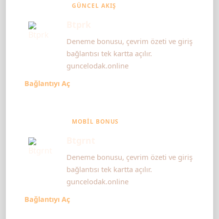
GÜNCEL AKIŞ
Btprk
Deneme bonusu, çevrim özeti ve giriş
bağlantısı tek kartta açılır.
guncelodak.online
Bağlantıyı Aç
MOBIL BONUS
Btgrnt
Deneme bonusu, çevrim özeti ve giriş
bağlantısı tek kartta açılır.
guncelodak.online
Bağlantıyı Aç