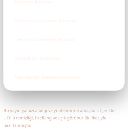
Deneme Bonusu
Yatirimsiz Deneme Bonusu
Cevrimsiz Deneme Bonusu
Guncel Giris Rehberi
Azerbaycan Deneme Bonusu
Bu yayın yalnızca bilgi ve yönlendirme amaçlıdır. İçerikler
UTF-8 temizliği, hreflang ve açık görünürlük ilkesiyle
hazırlanmıştır.