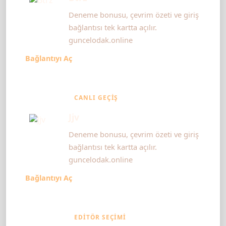
Deneme bonusu, çevrim özeti ve giriş
bağlantısı tek kartta açılır.
guncelodak.online
Bağlantıyı Aç
CANLI GEÇIŞ
Jjv
Deneme bonusu, çevrim özeti ve giriş
bağlantısı tek kartta açılır.
guncelodak.online
Bağlantıyı Aç
EDITÖR SEÇIMI