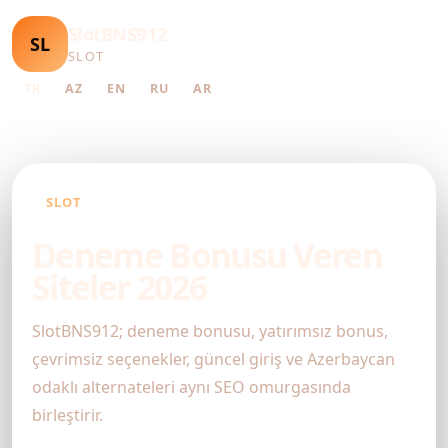
SlotBNS912
SL
SLOT
TR
AZ
EN
RU
AR
SLOT
Deneme Bonusu Veren
Siteler 2026
SlotBNS912; deneme bonusu, yatırımsız bonus,
çevrimsiz seçenekler, güncel giriş ve Azerbaycan
odaklı alternateleri aynı SEO omurgasında
birleştirir.