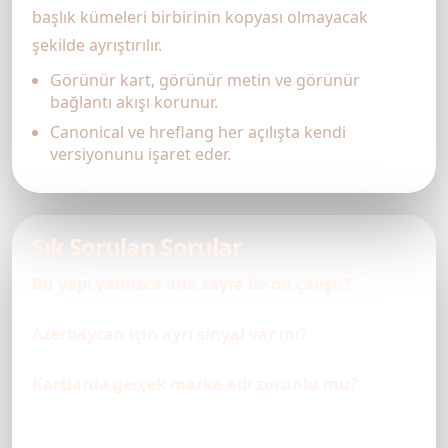
başlık kümeleri birbirinin kopyası olmayacak
şekilde ayrıştırılır.
Görünür kart, görünür metin ve görünür
bağlantı akışı korunur.
Canonical ve hreflang her açılışta kendi
versiyonunu işaret eder.
Sık Sorulan Sorular
Bu yapı yalnızca ana sayfa ile mi çalışır?
Azerbaycan için ayrı sinyal var mı?
Kartlarda gerçek marka adı zorunlu mu?