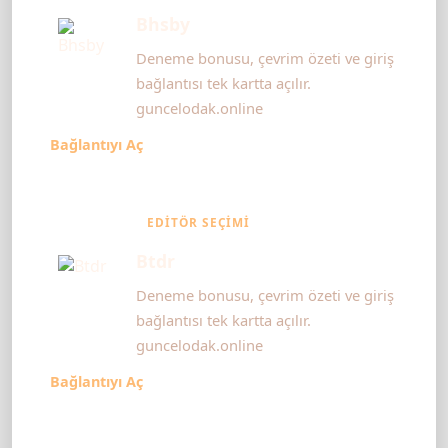
Bhsby
Deneme bonusu, çevrim özeti ve giriş
bağlantısı tek kartta açılır.
guncelodak.online
Bağlantıyı Aç
EDITÖR SEÇIMI
Btdr
Deneme bonusu, çevrim özeti ve giriş
bağlantısı tek kartta açılır.
guncelodak.online
Bağlantıyı Aç